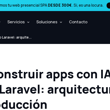
amos tu web presencial SPA
DESDE 300€
. Si, es una locura.
Servicios
Soluciones
Contacto
Laravel: arquite...
nstruir apps con I
aravel: arquitectu
oducción