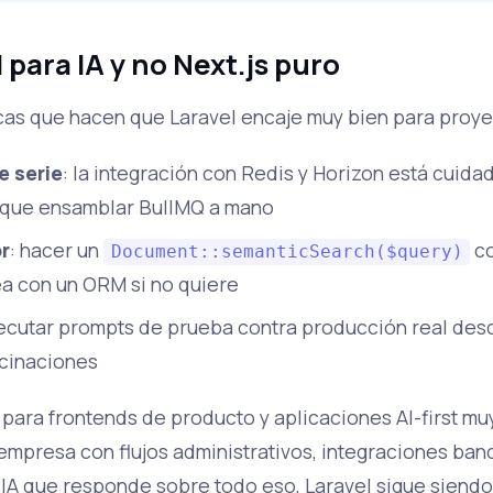
 para IA y no Next.js puro
cas que hacen que Laravel encaje muy bien para proye
 serie
: la integración con Redis y Horizon está cuidad
 que ensamblar BullMQ a mano
or
: hacer un
co
Document::semanticSearch($query)
lea con un ORM si no quiere
jecutar prompts de prueba contra producción real desd
cinaciones
ara frontends de producto y aplicaciones AI-first muy
mpresa con flujos administrativos, integraciones banc
 IA que responde sobre todo eso, Laravel sigue siendo