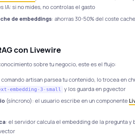
 IA: si no mides, no controlas el gasto
ache de embeddings
: ahorras 30-50% del coste cac
 RAG con Livewire
onocimiento sobre tu negocio, este es el flujo:
n comando artisan parsea tu contenido, lo trocea en ch
y los guarda en pgvector
ext-embedding-3-small
io
(síncrono): el usuario escribe en un componente
Li
ca
: el servidor calcula el embedding de la pregunta y
vector