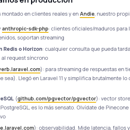
 montado en clientes reales y en
Andie
, nuestro prop
y
anthropic-sdk-php
: clientes oficiales/maduros para 
enidos, soportan streaming
 Redis o Horizon
: cualquier consulta que pueda tard
a al request síncrono
verb.laravel.com
): para streaming de respuestas en ti
ue sea). Llegó en Laravel 11 y simplifica brutalmente l
reSQL
(
github.com/pgvector/pgvector
): vector stor
s PostgreSQL, es lo más sensato. Olvídate de Pinecone 
ivo
e.laravel.com
): observabilidad. Mide latencia, fallos 