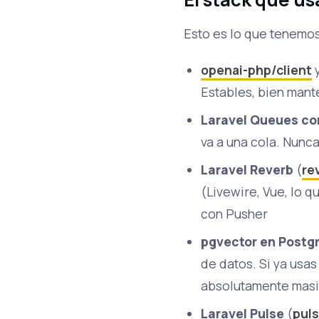
Esto es lo que tenemos
openai-php/client
Estables, bien mant
Laravel Queues con
va a una cola. Nunc
Laravel Reverb
(
re
(Livewire, Vue, lo q
con Pusher
pgvector en Postg
de datos. Si ya usa
absolutamente mas
Laravel Pulse
(
puls