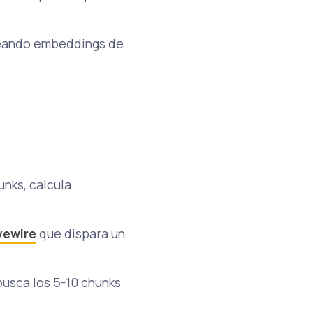
heando embeddings de
unks, calcula
vewire
que dispara un
 busca los 5-10 chunks