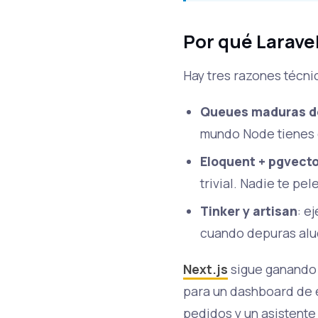
Por qué Laravel
Hay tres razones técni
Queues maduras de
mundo Node tienes
Eloquent + pgvect
trivial. Nadie te pe
Tinker y artisan
: e
cuando depuras alu
Next.js
sigue ganando p
para un dashboard de e
pedidos y un asistente