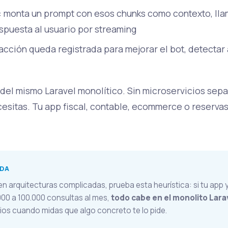
: monta un prompt con esos chunks como contexto, lla
espuesta al usuario por streaming
racción queda registrada para mejorar el bot, detectar
 del mismo Laravel monolítico. Sin microservicios sep
esitas. Tu app fiscal, contable, ecommerce o reservas,
NDA
n arquitecturas complicadas, prueba esta heurística: si tu app y
1.000 a 100.000 consultas al mes,
todo cabe en el monolito Lara
ios cuando midas que algo concreto te lo pide.