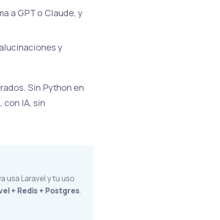
ma a GPT o Claude, y
 alucinaciones y
arados. Sin Python en
 con IA, sin
a usa Laravel y tu uso
vel + Redis + Postgres
.