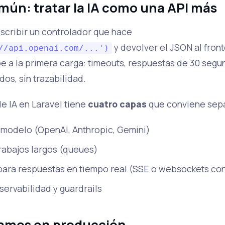
omún: tratar la IA como una API más
escribir un controlador que hace
y devolver el JSON al front
//api.openai.com/...')
e a la primera carga: timeouts, respuestas de 30 seg
os, sin trazabilidad.
de IA en Laravel tiene
cuatro capas
que conviene sepa
 modelo (OpenAI, Anthropic, Gemini)
rabajos largos (queues)
para respuestas en tiempo real (SSE o websockets co
servabilidad y guardrails
samos en producción