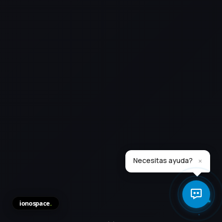
×
Necesitas ayuda?
ionospace
.