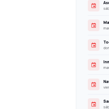
As
sáb
Ma
mar
To
dom
In
mar
Na
vie
Sa
sáb