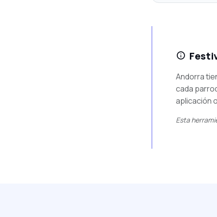
Festi
Andorra tie
cada parroq
aplicación 
Esta herramie