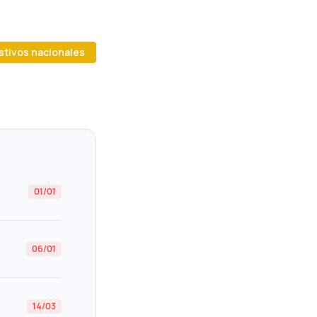
estivos nacionales
01/01
06/01
14/03