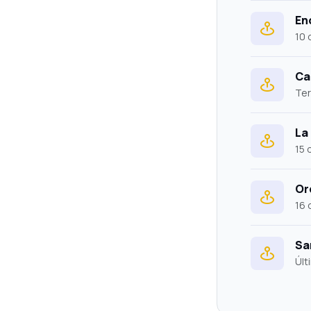
En
10 
Ca
Ter
La
15 
Or
16 
San
Últ