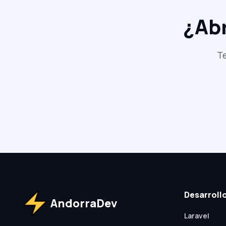
¿Ab
Te
Desarroll
AndorraDev
Laravel