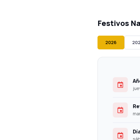
Festivos N
2026
20
Añ
jue
Re
mar
Dí
sáb