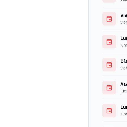
Vi
vie
Lu
lun
Dí
vie
As
jue
Lu
lun