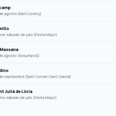
camp
de agosto (Sant Llorenç)
nillo
cer sábado de julio (Festa Major)
 Massana
de agosto (Assumpció)
dino
de septiembre (Sant Corneli i Sant Cebrià)
t Julià de Lòria
imo sábado de julio (Festa Major)