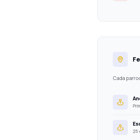
Fe
Cada parroq
An
Pri
Es
25 