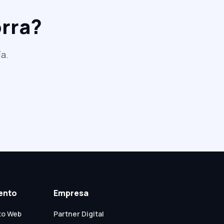
rra?
ía.
ento
Empresa
to Web
Partner Digital