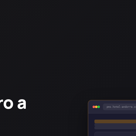
ro a
pms.hotel-andorra.c