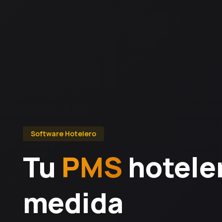
Software Hotelero
Tu
PMS
hotele
medida