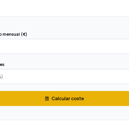
o mensual (€)
es
Calcular coste