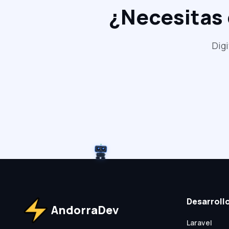
¿Necesitas d
Dig
Desarroll
AndorraDev
Laravel