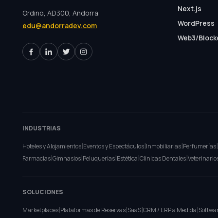
Next.js
Ordino, AD300, Andorra
WordPress
edu@andorradev.com
Web3/Block
INDUSTRIAS
|
|
|
|
Hoteles y Alojamientos
Eventos y Espectáculos
Inmobiliarias
Perfumerías
|
|
|
|
|
Farmacias
Gimnasios
Peluquerías
Estética
Clínicas Dentales
Veterinario
SOLUCIONES
|
|
|
|
Marketplaces
Plataformas de Reservas
SaaS
CRM / ERP a Medida
Softwar