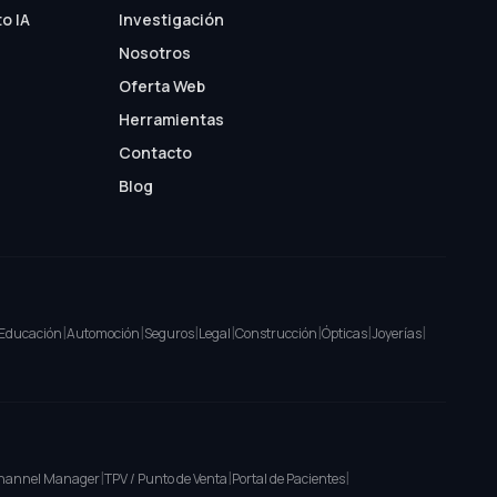
o IA
Investigación
Nosotros
Oferta Web
Herramientas
Contacto
Blog
|
|
|
|
|
|
|
Educación
Automoción
Seguros
Legal
Construcción
Ópticas
Joyerías
|
|
|
hannel Manager
TPV / Punto de Venta
Portal de Pacientes