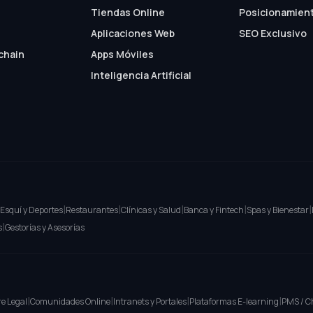
Tiendas Online
Posicionamient
Aplicaciones Web
SEO Exclusivo
chain
Apps Móviles
Inteligencia Artificial
|
|
|
|
|
Esquí y Deportes
Restaurantes
Clínicas y Salud
Banca y Fintech
Spas y Bienestar
|
s
Gestorías y Asesorías
|
|
|
|
e Legal
Comunidades Online
Intranets y Portales
Plataformas E-learning
PMS / C