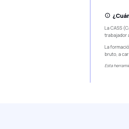
¿Cuán
La CASS (Ca
trabajador 
La formació
bruto, a ca
Esta herramie