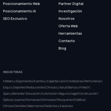
Posicionamiento Web
Partner Digital
Posicionamiento IA
Investigación
SEO Exclusivo
Nosotros
Oferta Web
Herramientas
Contacto
Blog
INDUSTRIAS
|
|
|
|
Hoteles y Alojamientos
Eventos y Espectáculos
Inmobiliarias
Perfumerías
|
|
|
|
Esquí y Deportes
Restaurantes
Clínicas y Salud
Banca y Fintech
|
|
|
|
|
|
Spas y Bienestar
Educación
Automoción
Seguros
Legal
Construcción
|
|
|
|
|
|
Ópticas
Joyerías
Farmacias
Gimnasios
Peluquerías
Estética
|
|
Clínicas Dentales
Veterinarios
Gestorías y Asesorías