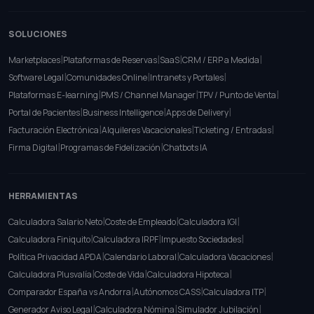
SOLUCIONES
|
|
|
|
Marketplaces
Plataformas de Reservas
SaaS
CRM / ERP a Medida
|
|
|
Software Legal
Comunidades Online
Intranets y Portales
|
|
|
Plataformas E-learning
PMS / Channel Manager
TPV / Punto de Venta
|
|
|
Portal de Pacientes
Business Intelligence
Apps de Delivery
|
|
|
Facturación Electrónica
Alquileres Vacacionales
Ticketing / Entradas
|
|
Firma Digital
Programas de Fidelización
Chatbots IA
HERRAMIENTAS
|
|
|
Calculadora Salario Neto
Coste de Empleado
Calculadora IGI
|
|
|
Calculadora Finiquito
Calculadora IRPF
Impuesto Sociedades
|
|
|
Política Privacidad APDA
Calendario Laboral
Calculadora Vacaciones
|
|
|
Calculadora Plusvalía
Coste de Vida
Calculadora Hipoteca
|
|
|
Comparador España vs Andorra
Autónomos CASS
Calculadora ITP
|
|
|
Generador Aviso Legal
Calculadora Nómina
Simulador Jubilación