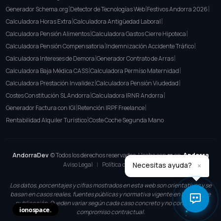
|
|
|
Generador Schema.org
Detector de Tecnologías Web
Festivos Andorra 2026
|
|
Calculadora Horas Extra
Calculadora Antigüedad Laboral
|
|
Calculadora Pensión Alimentos
Calculadora Gastos Cierre Hipoteca
|
|
Calculadora Pensión Compensatoria
Indemnización Accidente Tráfico
|
|
Calculadora Intereses de Demora
Generador Contrato de Arras
|
|
Calculadora Baja Médica CASS
Calculadora Permiso Maternidad
|
|
Calculadora Prestación Invalidez
Calculadora Pensión Viudedad
|
|
Costes Constitución SL Andorra
Calculadora IRNR Andorra
|
|
Generador Factura con IGI
Retención IRPF Freelance
|
Rentabilidad Alquiler Turístico
Coste Coche Segunda Mano
AndorraDev
© Todos los derechos reservados. Hecho con ❤️ en
Andorra
Aviso Legal
|
Política de Privacidad
×
Necesitas ayuda?
Los datos, porcentajes y cifras mostrados en esta web son orientativos y se
basan en casos reales, fuentes públicas y normativa vigente en la fecha de
publicación. Pueden variar según cada caso concreto y no constituyen
ionospace
.
compromiso contractual.