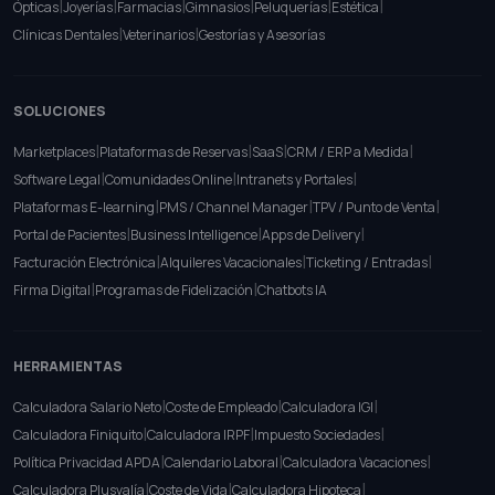
|
|
|
|
|
|
Ópticas
Joyerías
Farmacias
Gimnasios
Peluquerías
Estética
|
|
Clínicas Dentales
Veterinarios
Gestorías y Asesorías
SOLUCIONES
|
|
|
|
Marketplaces
Plataformas de Reservas
SaaS
CRM / ERP a Medida
|
|
|
Software Legal
Comunidades Online
Intranets y Portales
|
|
|
Plataformas E-learning
PMS / Channel Manager
TPV / Punto de Venta
|
|
|
Portal de Pacientes
Business Intelligence
Apps de Delivery
|
|
|
Facturación Electrónica
Alquileres Vacacionales
Ticketing / Entradas
|
|
Firma Digital
Programas de Fidelización
Chatbots IA
HERRAMIENTAS
|
|
|
Calculadora Salario Neto
Coste de Empleado
Calculadora IGI
|
|
|
Calculadora Finiquito
Calculadora IRPF
Impuesto Sociedades
|
|
|
Política Privacidad APDA
Calendario Laboral
Calculadora Vacaciones
|
|
|
Calculadora Plusvalía
Coste de Vida
Calculadora Hipoteca