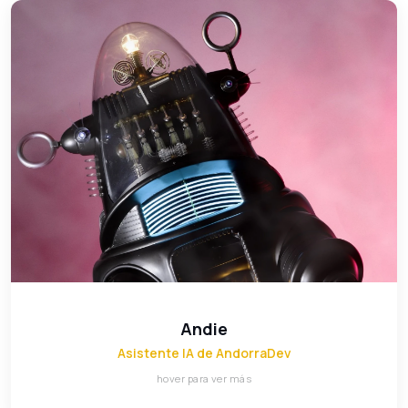
Andie
Asistente IA de AndorraDev
Nuestra IA conversacional. Atiende consultas iniciales,
responde al instante 24/7 y conoce todos los servicios
de AndorraDev.
Andie
Asistente IA de AndorraDev
hover para ver más