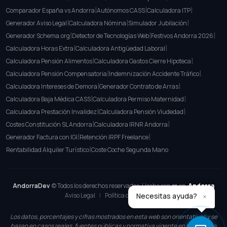
|
|
|
Comparador España vs Andorra
Autónomos CASS
Calculadora ITP
|
|
|
Generador Aviso Legal
Calculadora Nómina
Simulador Jubilación
|
|
|
Generador Schema.org
Detector de Tecnologías Web
Festivos Andorra 2026
|
|
Calculadora Horas Extra
Calculadora Antigüedad Laboral
|
|
Calculadora Pensión Alimentos
Calculadora Gastos Cierre Hipoteca
|
|
Calculadora Pensión Compensatoria
Indemnización Accidente Tráfico
|
|
Calculadora Intereses de Demora
Generador Contrato de Arras
|
|
Calculadora Baja Médica CASS
Calculadora Permiso Maternidad
|
|
Calculadora Prestación Invalidez
Calculadora Pensión Viudedad
|
|
Costes Constitución SL Andorra
Calculadora IRNR Andorra
|
|
Generador Factura con IGI
Retención IRPF Freelance
|
Rentabilidad Alquiler Turístico
Coste Coche Segunda Mano
AndorraDev
© Todos los derechos reservados. Hecho con ❤️ en
Andorra
Aviso Legal
|
Política de Privacidad
×
Necesitas ayuda?
Los datos, porcentajes y cifras mostrados en esta web son orientativos y se
basan en casos reales, fuentes públicas y normativa vigente en la fecha de