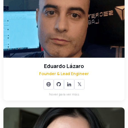
Eduardo Lázaro
Founder & Lead Engineer
Más de 15 años construyendo plataformas web.
Especialista en Laravel, Next.js, React y DevOps. Fundó
AndorraDev con la idea de ofrecer ingeniería de verdad
desde Andorra.
𝕏
Eduardo Lázaro
Founder & Lead Engineer
𝕏
hover para ver más