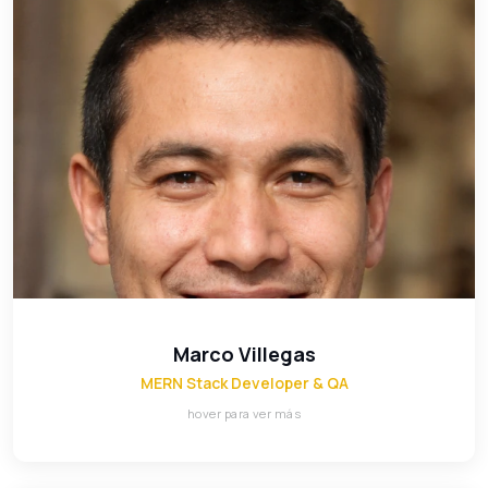
Marco Villegas
MERN Stack Developer & QA
Desarrollador full stack especializado en MongoDB,
Express, React y Node.js. Se encarga de que cada línea
de código pase los estándares de calidad antes de
llegar a producción.
Marco Villegas
MERN Stack Developer & QA
hover para ver más