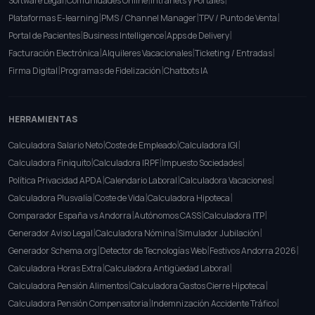
|
|
|
Software Legal
Comunidades Online
Intranets y Portales
|
|
|
Plataformas E-learning
PMS / Channel Manager
TPV / Punto de Venta
|
|
|
Portal de Pacientes
Business Intelligence
Apps de Delivery
|
|
|
Facturación Electrónica
Alquileres Vacacionales
Ticketing / Entradas
|
|
Firma Digital
Programas de Fidelización
Chatbots IA
HERRAMIENTAS
|
|
|
Calculadora Salario Neto
Coste de Empleado
Calculadora IGI
|
|
|
Calculadora Finiquito
Calculadora IRPF
Impuesto Sociedades
|
|
|
Política Privacidad APDA
Calendario Laboral
Calculadora Vacaciones
|
|
|
Calculadora Plusvalía
Coste de Vida
Calculadora Hipoteca
|
|
|
Comparador España vs Andorra
Autónomos CASS
Calculadora ITP
|
|
|
Generador Aviso Legal
Calculadora Nómina
Simulador Jubilación
|
|
|
Generador Schema.org
Detector de Tecnologías Web
Festivos Andorra 2026
|
|
Calculadora Horas Extra
Calculadora Antigüedad Laboral
|
|
Calculadora Pensión Alimentos
Calculadora Gastos Cierre Hipoteca
|
|
Calculadora Pensión Compensatoria
Indemnización Accidente Tráfico