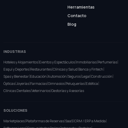
Herramientas
Contacto
Blog
INDUSTRIAS
|
|
|
|
Hoteles y Alojamientos
Eventos y Espectáculos
Inmobiliarias
Perfumerías
|
|
|
|
Esquí y Deportes
Restaurantes
Clínicas y Salud
Banca y Fintech
|
|
|
|
|
|
Spas y Bienestar
Educación
Automoción
Seguros
Legal
Construcción
|
|
|
|
|
|
Ópticas
Joyerías
Farmacias
Gimnasios
Peluquerías
Estética
|
|
Clínicas Dentales
Veterinarios
Gestorías y Asesorías
SOLUCIONES
|
|
|
|
Marketplaces
Plataformas de Reservas
SaaS
CRM / ERP a Medida