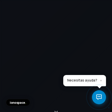
×
Necesitas ayuda?
ionospace
.