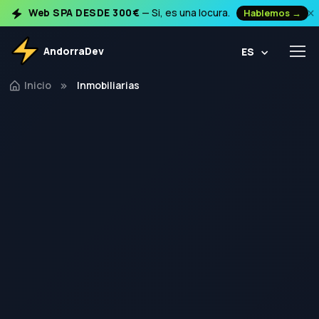
×
Web SPA DESDE 300€
— Si, es una locura.
Hablemos →
AndorraDev
ES
Inicio
Inmobiliarias