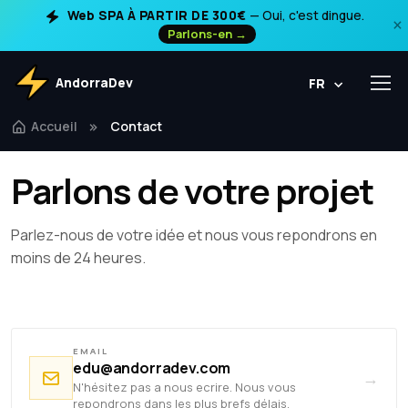
Web SPA À PARTIR DE 300€
— Oui, c'est dingue.
×
Parlons-en →
AndorraDev
FR
Accueil
Contact
Parlons de votre projet
Parlez-nous de votre idée et nous vous repondrons en
moins de 24 heures.
EMAIL
edu@andorradev.com
→
N'hésitez pas a nous ecrire. Nous vous
repondrons dans les plus brefs délais.