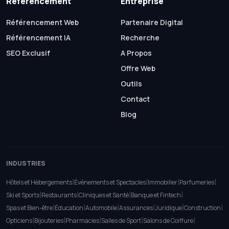
Referencement
Entreprise
Référencement Web
Partenaire Digital
Référencement IA
Recherche
SEO Exclusif
A Propos
Offre Web
Outils
Contact
Blog
INDUSTRIES
|
|
|
|
Hôtels et Hébergements
Événements et Spectacles
Immobilier
Parfumeries
|
|
|
|
Ski et Sports
Restaurants
Cliniques et Santé
Banque et Fintech
|
|
|
|
|
|
Spas et Bien-être
Éducation
Automobile
Assurances
Juridique
Construction
|
|
|
|
|
Opticiens
Bijouteries
Pharmacies
Salles de Sport
Salons de Coiffure