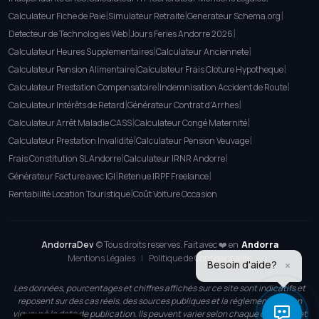
|
|
|
Calculateur Fiche de Paie
Simulateur Retraite
Generateur Schema.org
|
|
Detecteur de Technologies Web
Jours Feries Andorre 2026
|
|
Calculateur Heures Supplementaires
Calculateur Anciennete
|
|
Calculateur Pension Alimentaire
Calculateur Frais Cloture Hypotheque
|
|
Calculateur Prestation Compensatoire
Indemnisation Accident de Route
|
|
Calculateur Intérêts de Retard
Générateur Contrat d'Arrhes
|
|
Calculateur Arrêt Maladie CASS
Calculateur Congé Maternité
|
|
Calculateur Prestation Invalidité
Calculateur Pension Veuvage
|
|
Frais Constitution SL Andorre
Calculateur IRNR Andorre
|
|
Générateur Facture avec IGI
Retenue IRPF Freelance
|
Rentabilité Location Touristique
Coût Voiture Occasion
AndorraDev
© Tous droits reserves. Fait avec ❤️ en
Andorra
Mentions Légales
|
Politique de Confidentialite
×
Besoin d'aide?
Les données, pourcentages et chiffres affichés sur ce site sont indicatifs et
reposent sur des cas réels, des sources publiques et la réglementation en
vigueur à la date de publication. Ils peuvent varier selon chaque cas concret