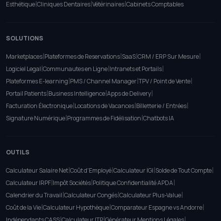
|
|
|
Esthétique
Cliniques Dentaires
Vétérinaires
Cabinets Comptables
SOLUTIONS
|
|
|
|
Marketplaces
Plateformes de Reservations
SaaS
CRM / ERP Sur Mesure
|
|
|
Logiciel Legal
Communautes en Ligne
Intranets et Portails
|
|
|
Plateformes E-learning
PMS / Channel Manager
TPV / Point de Vente
|
|
|
Portail Patients
Business Intelligence
Apps de Delivery
|
|
|
Facturation Électronique
Locations de Vacances
Billetterie / Entrées
|
|
Signature Numérique
Programmes de Fidélisation
Chatbots IA
OUTILS
|
|
|
|
Calculateur Salaire Net
Coût d'Employé
Calculateur IGI
Solde de Tout Compte
|
|
|
Calculateur IRPF
Impôt Sociétés
Politique Confidentialité APDA
|
|
|
Calendrier du Travail
Calculateur Congés
Calculateur Plus-Value
|
|
|
Coût de la Vie
Calculateur Hypothèque
Comparateur Espagne vs Andorre
|
|
|
Indépendants CASS
Calculateur ITP
Générateur Mentions Légales