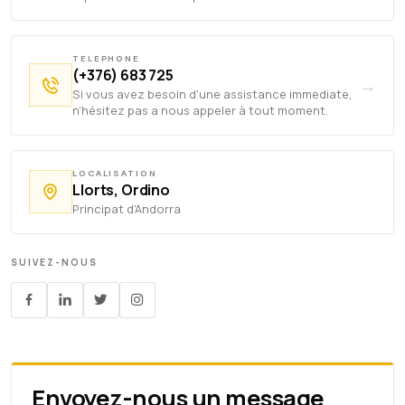
TELEPHONE
(+376) 683 725
→
Si vous avez besoin d'une assistance immediate,
n'hésitez pas a nous appeler à tout moment.
LOCALISATION
Llorts, Ordino
Principat d'Andorra
SUIVEZ-NOUS
Envoyez-nous un message