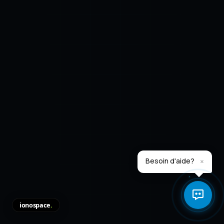
×
Besoin d'aide?
ionospace
.