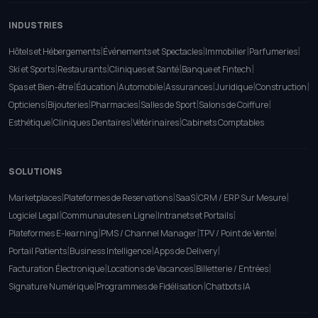
INDUSTRIES
|
|
|
|
Hôtels et Hébergements
Événements et Spectacles
Immobilier
Parfumeries
|
|
|
|
Ski et Sports
Restaurants
Cliniques et Santé
Banque et Fintech
|
|
|
|
|
|
Spas et Bien-être
Éducation
Automobile
Assurances
Juridique
Construction
|
|
|
|
|
Opticiens
Bijouteries
Pharmacies
Salles de Sport
Salons de Coiffure
|
|
|
Esthétique
Cliniques Dentaires
Vétérinaires
Cabinets Comptables
SOLUTIONS
|
|
|
|
Marketplaces
Plateformes de Reservations
SaaS
CRM / ERP Sur Mesure
|
|
|
Logiciel Legal
Communautes en Ligne
Intranets et Portails
|
|
|
Plateformes E-learning
PMS / Channel Manager
TPV / Point de Vente
|
|
|
Portail Patients
Business Intelligence
Apps de Delivery
|
|
|
Facturation Électronique
Locations de Vacances
Billetterie / Entrées
|
|
Signature Numérique
Programmes de Fidélisation
Chatbots IA