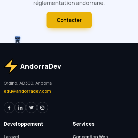
réglementation andorrane.
Contacter
AndorraDev
Ordino, AD300, Andorra
edu@andorradev.com
Developpement
Services
Laravel
Conception Web