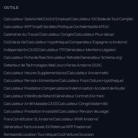
OUTILS
|
|
|
|
Calculateur Salaire Net
Coût d'Employé
Calculateur IGI
Solde de Tout Compte
|
|
|
Calculateur IRPF
Impôt Sociétés
Politique Confidentialité APDA
|
|
|
Calendrier du Travail
Calculateur Congés
Calculateur Plus-Value
|
|
|
Coût de la Vie
Calculateur Hypothèque
Comparateur Espagne vs Andorre
|
|
|
Indépendants CASS
Calculateur ITP
Générateur Mentions Légales
|
|
|
Calculateur Fiche de Paie
Simulateur Retraite
Generateur Schema.org
|
|
Detecteur de Technologies Web
Jours Feries Andorre 2026
|
|
Calculateur Heures Supplementaires
Calculateur Anciennete
|
|
Calculateur Pension Alimentaire
Calculateur Frais Cloture Hypotheque
|
|
Calculateur Prestation Compensatoire
Indemnisation Accident de Route
|
|
Calculateur Intérêts de Retard
Générateur Contrat d'Arrhes
|
|
Calculateur Arrêt Maladie CASS
Calculateur Congé Maternité
|
|
Calculateur Prestation Invalidité
Calculateur Pension Veuvage
|
|
Frais Constitution SL Andorre
Calculateur IRNR Andorre
|
|
Générateur Facture avec IGI
Retenue IRPF Freelance
|
Rentabilité Location Touristique
Coût Voiture Occasion