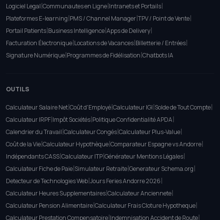
|
|
|
Logiciel Legal
Communautes en Ligne
Intranets et Portails
|
|
|
Plateformes E-learning
PMS / Channel Manager
TPV / Point de Vente
|
|
|
Portail Patients
Business Intelligence
Apps de Delivery
|
|
|
Facturation Électronique
Locations de Vacances
Billetterie / Entrées
|
|
Signature Numérique
Programmes de Fidélisation
Chatbots IA
OUTILS
|
|
|
|
Calculateur Salaire Net
Coût d'Employé
Calculateur IGI
Solde de Tout Compte
|
|
|
Calculateur IRPF
Impôt Sociétés
Politique Confidentialité APDA
|
|
|
Calendrier du Travail
Calculateur Congés
Calculateur Plus-Value
|
|
|
Coût de la Vie
Calculateur Hypothèque
Comparateur Espagne vs Andorre
|
|
|
Indépendants CASS
Calculateur ITP
Générateur Mentions Légales
|
|
|
Calculateur Fiche de Paie
Simulateur Retraite
Generateur Schema.org
|
|
Detecteur de Technologies Web
Jours Feries Andorre 2026
|
|
Calculateur Heures Supplementaires
Calculateur Anciennete
|
|
Calculateur Pension Alimentaire
Calculateur Frais Cloture Hypotheque
|
|
Calculateur Prestation Compensatoire
Indemnisation Accident de Route