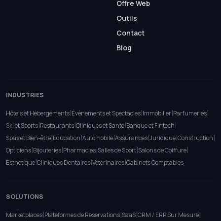
Offre Web
Outils
Contact
Blog
INDUSTRIES
|
|
|
|
Hôtels et Hébergements
Événements et Spectacles
Immobilier
Parfumeries
|
|
|
|
Ski et Sports
Restaurants
Cliniques et Santé
Banque et Fintech
|
|
|
|
|
|
Spas et Bien-être
Éducation
Automobile
Assurances
Juridique
Construction
|
|
|
|
|
Opticiens
Bijouteries
Pharmacies
Salles de Sport
Salons de Coiffure
|
|
|
Esthétique
Cliniques Dentaires
Vétérinaires
Cabinets Comptables
SOLUTIONS
|
|
|
|
Marketplaces
Plateformes de Reservations
SaaS
CRM / ERP Sur Mesure