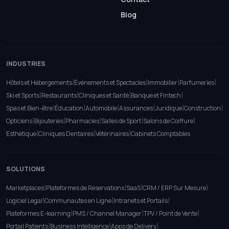
Blog
INDUSTRIES
|
|
|
|
Hôtels et Hébergements
Événements et Spectacles
Immobilier
Parfumeries
|
|
|
|
Ski et Sports
Restaurants
Cliniques et Santé
Banque et Fintech
|
|
|
|
|
|
Spas et Bien-être
Éducation
Automobile
Assurances
Juridique
Construction
|
|
|
|
|
Opticiens
Bijouteries
Pharmacies
Salles de Sport
Salons de Coiffure
|
|
|
Esthétique
Cliniques Dentaires
Vétérinaires
Cabinets Comptables
SOLUTIONS
|
|
|
|
Marketplaces
Plateformes de Reservations
SaaS
CRM / ERP Sur Mesure
|
|
|
Logiciel Legal
Communautes en Ligne
Intranets et Portails
|
|
|
Plateformes E-learning
PMS / Channel Manager
TPV / Point de Vente
|
|
|
Portail Patients
Business Intelligence
Apps de Delivery