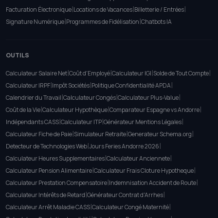
|
|
|
Facturation Électronique
Locations de Vacances
Billetterie / Entrées
|
|
Signature Numérique
Programmes de Fidélisation
Chatbots IA
OUTILS
|
|
|
|
Calculateur Salaire Net
Coût d'Employé
Calculateur IGI
Solde de Tout Compte
|
|
|
Calculateur IRPF
Impôt Sociétés
Politique Confidentialité APDA
|
|
|
Calendrier du Travail
Calculateur Congés
Calculateur Plus-Value
|
|
|
Coût de la Vie
Calculateur Hypothèque
Comparateur Espagne vs Andorre
|
|
|
Indépendants CASS
Calculateur ITP
Générateur Mentions Légales
|
|
|
Calculateur Fiche de Paie
Simulateur Retraite
Generateur Schema.org
|
|
Detecteur de Technologies Web
Jours Feries Andorre 2026
|
|
Calculateur Heures Supplementaires
Calculateur Anciennete
|
|
Calculateur Pension Alimentaire
Calculateur Frais Cloture Hypotheque
|
|
Calculateur Prestation Compensatoire
Indemnisation Accident de Route
|
|
Calculateur Intérêts de Retard
Générateur Contrat d'Arrhes
|
|
Calculateur Arrêt Maladie CASS
Calculateur Congé Maternité