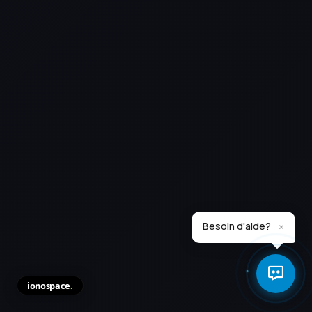
×
Besoin d'aide?
ionospace
.