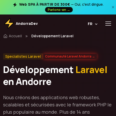
Web SPA À PARTIR DE 300€
— Oui, c'est dingue.
×
Parlons-en →
AndorraDev
FR
Accueil
Développement Laravel
Specialistes Laravel
Communauté Laravel Andorra →
Développement
Laravel
en Andorre
Nous créons des applications web robustes,
scalables et sécurisées avec le framework PHP le
plus populaire au monde. Plus de 14 ans