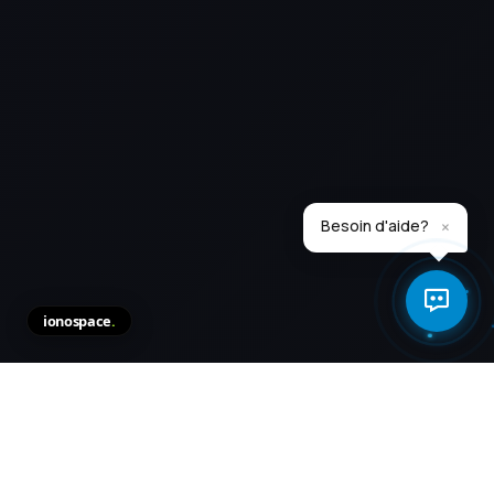
×
Besoin d'aide?
ionospace
.