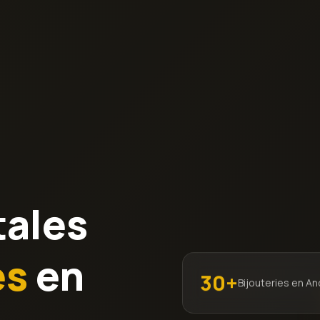
tales
es
en
30+
Bijouteries en A