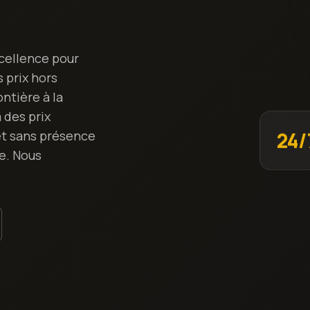
cellence pour
 prix hors
ontière à la
 des prix
et sans présence
24/
ce. Nous