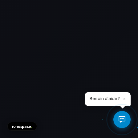
×
Besoin d'aide?
ionospace
.