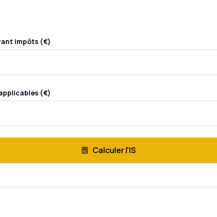
vant impôts (€)
applicables (€)
Calculer l'IS