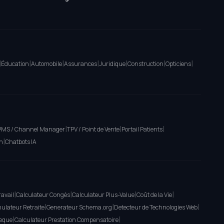
|
|
|
|
|
|
|
Éducation
Automobile
Assurances
Juridique
Construction
Opticiens
|
|
|
PMS / Channel Manager
TPV / Point de Vente
Portail Patients
|
n
Chatbots IA
|
|
|
|
ravail
Calculateur Congés
Calculateur Plus-Value
Coût de la Vie
|
|
|
ulateur Retraite
Generateur Schema.org
Detecteur de Technologies Web
|
|
heque
Calculateur Prestation Compensatoire