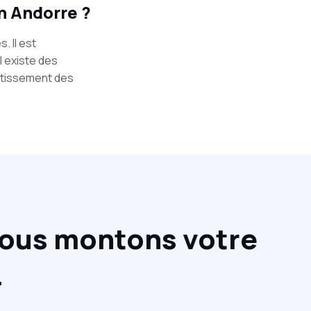
n Andorre ?
. Il est
l existe des
estissement des
Nous montons votre
.