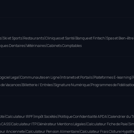
|
|
|
|
|
s
Ski et Sports
Restaurants
Cliniques et Santé
Banque et Fintech
Spas et Bien-être
|
|
iques Dentaires
Vétérinaires
Cabinets Comptables
|
|
|
|
ogiciel Legal
Communautes en Ligne
Intranets et Portails
Plateformes E-learning
|
|
|
s de Vacances
Billetterie / Entrées
Signature Numérique
Programmes de Fidélisatio
|
|
|
|
pte
Calculateur IRPF
Impôt Sociétés
Politique Confidentialité APDA
Calendrier du T
|
|
|
|
s CASS
Calculateur ITP
Générateur Mentions Légales
Calculateur Fiche de Paie
Sim
|
|
eur Anciennete
Calculateur Pension Alimentaire
Calculateur Frais Cloture Hypot