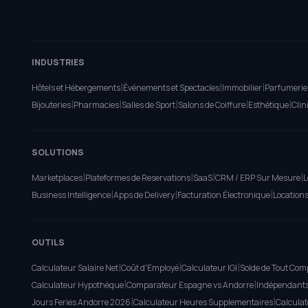
INDUSTRIES
|
|
|
Hôtels et Hébergements
Événements et Spectacles
Immobilier
Parfumerie
|
|
|
|
|
Bijouteries
Pharmacies
Salles de Sport
Salons de Coiffure
Esthétique
Clin
SOLUTIONS
|
|
|
|
Marketplaces
Plateformes de Reservations
SaaS
CRM / ERP Sur Mesure
L
|
|
|
Business Intelligence
Apps de Delivery
Facturation Électronique
Location
OUTILS
|
|
|
Calculateur Salaire Net
Coût d'Employé
Calculateur IGI
Solde de Tout Com
|
|
Calculateur Hypothèque
Comparateur Espagne vs Andorre
Indépendant
|
|
Jours Feries Andorre 2026
Calculateur Heures Supplementaires
Calculat