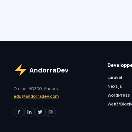
Developp
AndorraDev
Laravel
Next.js
Ordino, AD300, Andorra
WordPress
edu@andorradev.com
Web3/Block