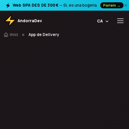
×
Web SPA DES DE 300€
— Si, es una bogeria.
Parlem →
AndorraDev
CA
Inici
App de Delivery