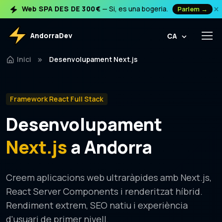
×
Web SPA DES DE 300€
— Si, es una bogeria.
Parlem →
AndorraDev
CA
Inici
Desenvolupament Next.js
Framework React Full Stack
Desenvolupament
Next.js
a Andorra
Creem aplicacions web ultraràpides amb Next.js,
React Server Components i renderitzat híbrid.
Rendiment extrem, SEO natiu i experiència
d'usuari de primer nivell.