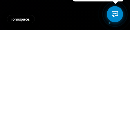
ionospace
.
Per què triar
Next.js
?
Next.js és el framework React de producció més
popular del món, utilitzat per empreses com
Vercel, Netflix, TikTok i Twitch.
Rendiment Extrem