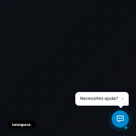
×
Necessites ajuda?
ionospace
.