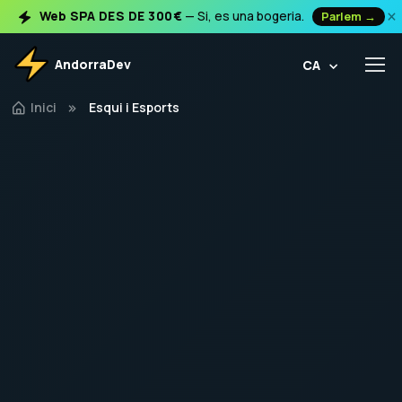
×
Web SPA DES DE 300€
— Si, es una bogeria.
Parlem →
AndorraDev
CA
Inici
Esqui i Esports