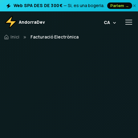
×
Web SPA DES DE 300€
— Si, es una bogeria.
Parlem →
AndorraDev
CA
Inici
Facturació Electrònica