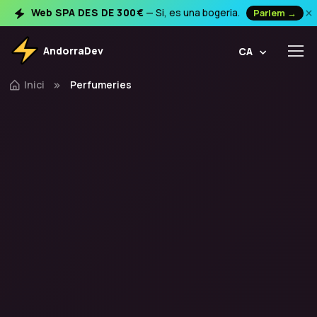
×
Web SPA DES DE 300€
— Si, es una bogeria.
Parlem →
AndorraDev
CA
Inici
Perfumeries