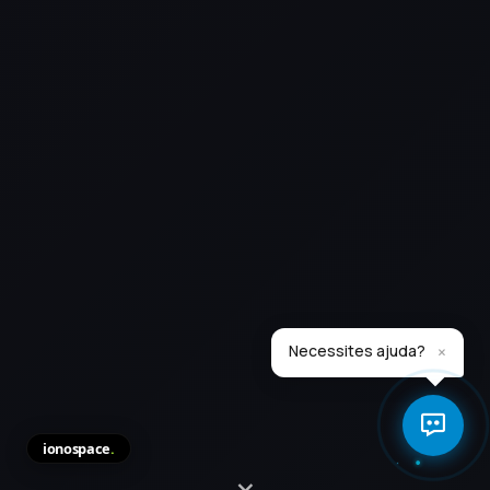
×
Necessites ajuda?
ionospace
.