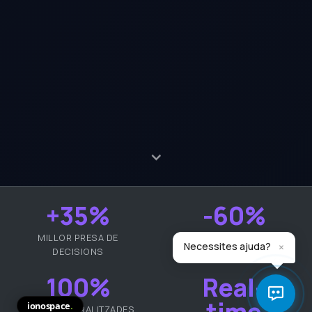
+35%
-60%
MILLOR PRESA DE
TEMPS EN REPORTS
×
Necessites ajuda?
DECISIONS
100%
Real-
time
ionospace
.
DADES CENTRALITZADES