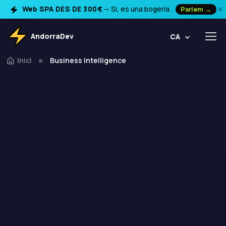
×
Web SPA DES DE 300€
— Si, es una bogeria.
Parlem →
AndorraDev
CA
Inici
Business Intelligence