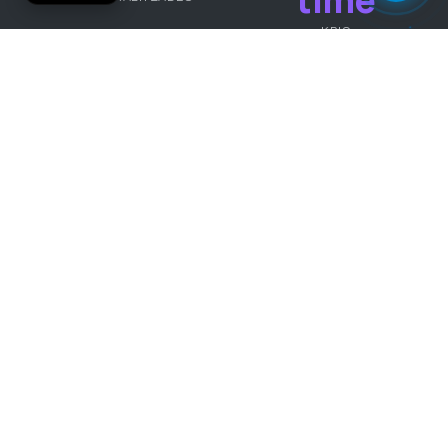
KPIS
Problemes que la teva
plataforma BI resol
Una plataforma BI a mida converteix el caos de
dades en clarividència per prendre decisions de
negoci.
Dades escampades en 10 sistemes diferents que
01
ningú creua ni analitza de forma conjunta