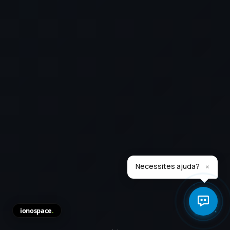
×
Necessites ajuda?
ionospace
.