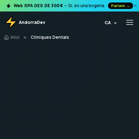
×
Web SPA DES DE 300€
— Si, es una bogeria.
Parlem →
AndorraDev
CA
Inici
Cliniques Dentals