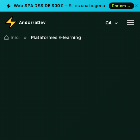
×
Web SPA DES DE 300€
— Si, es una bogeria.
Parlem →
AndorraDev
CA
Inici
Plataformes E-learning