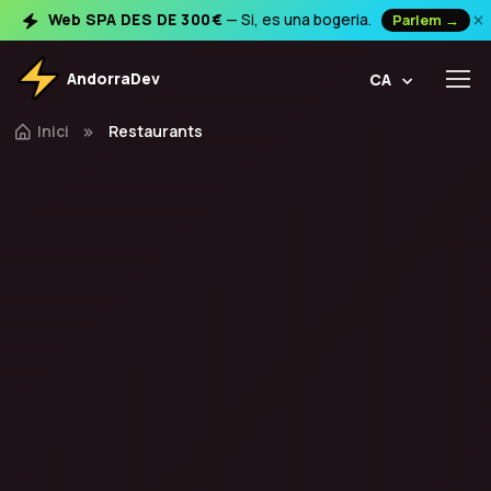
×
Web SPA DES DE 300€
— Si, es una bogeria.
Parlem →
AndorraDev
CA
Inici
Restaurants