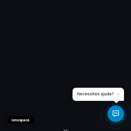
×
Necessites ajuda?
ionospace
.