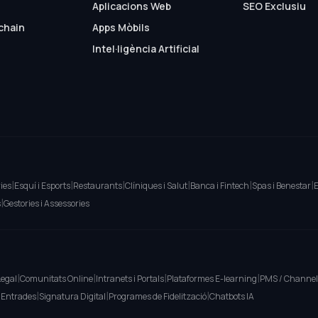
Aplicacions Web
SEO Exclusiu
chain
Apps Mòbils
Intel·ligència Artificial
|
|
|
|
|
|
ies
Esquí i Esports
Restaurants
Clíniques i Salut
Banca i Fintech
Spas i Benestar
E
|
s
Gestories i Assessories
|
|
|
|
Legal
Comunitats Online
Intranets i Portals
Plataformes E-learning
PMS / Channe
|
|
|
/ Entrades
Signatura Digital
Programes de Fidelització
Chatbots IA