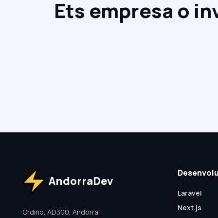
Ets empresa o in
Desenvol
AndorraDev
Laravel
Next.js
Ordino, AD300, Andorra