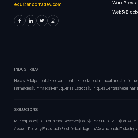
WordPress
edu@andorradev.com
Web3/Block
INDUSTRIES
|
|
|
Hotels i Allotjaments
Esdeveniments i Espectacles
Immobiliàries
Perfumer
|
|
|
|
|
Farmàcies
Gimnasos
Perruqueries
Estètica
Clíniques Dentals
Veterinari
SOLUCIONS
|
|
|
|
Marketplaces
Plataformes de Reserves
SaaS
CRM / ERP a Mida
Software 
|
|
|
Apps de Delivery
Facturació Electrònica
Lloguers Vacancionals
Ticketing 