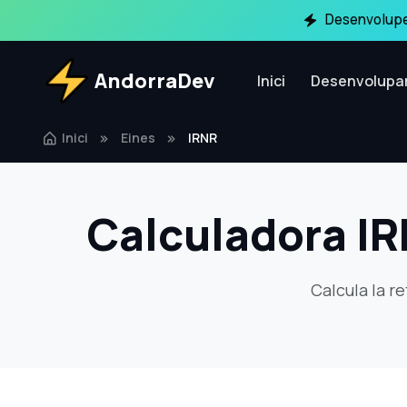
Desenvolupe
AndorraDev
Inici
Desenvolupa
Inici
Eines
IRNR
Calculadora IR
Calcula la r