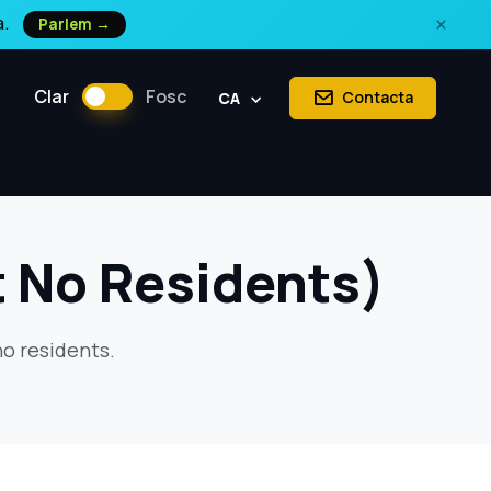
×
a.
Parlem →
Clar
Fosc
Contacta
CA
t No Residents)
no residents.