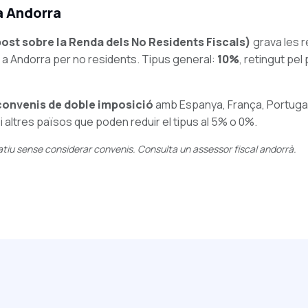
a Andorra
ost sobre la Renda dels No Residents Fiscals)
grava les 
a Andorra per no residents. Tipus general:
10%
, retingut pe
convenis de doble imposició
amb Espanya, França, Portugal
 altres països que poden reduir el tipus al 5% o 0%.
atiu sense considerar convenis. Consulta un assessor fiscal andorrà.