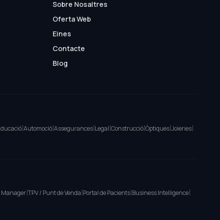
Sobre Nosaltres
Oferta Web
Eines
Contacte
Blog
|
|
|
|
|
|
|
ducació
Automoció
Assegurances
Legal
Construcció
Òptiques
Joieries
|
|
|
|
l Manager
TPV / Punt de Venda
Portal de Pacients
Business Intelligence