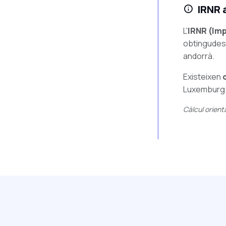
IRNR 
L'
IRNR (Imp
obtingudes 
andorrà.
Existeixen
Luxemburg i
Càlcul orient