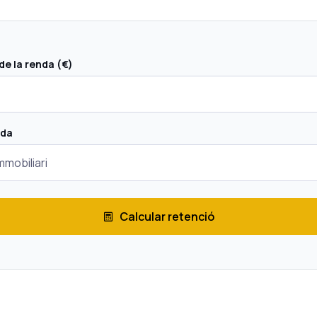
de la renda (€)
nda
Calcular retenció