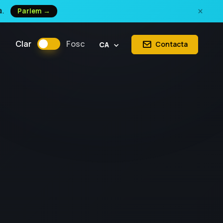
×
a.
Parlem →
Clar
Fosc
Contacta
CA