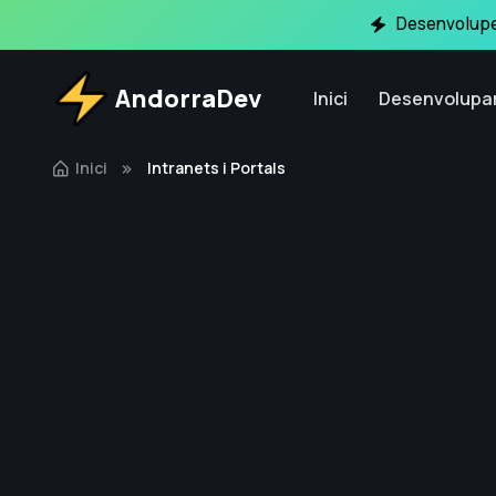
Desenvolupe
AndorraDev
Inici
Desenvolupa
Inici
Intranets i Portals