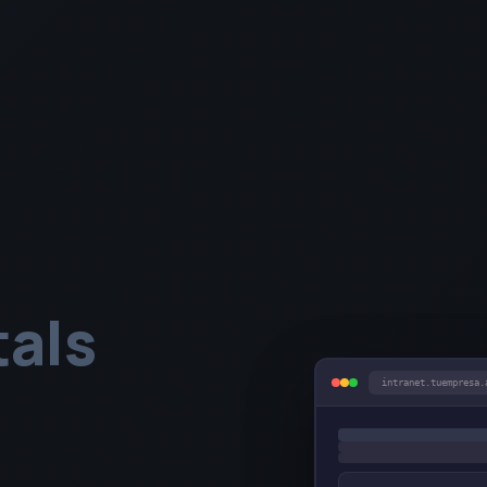
tals
intranet.tuempresa.